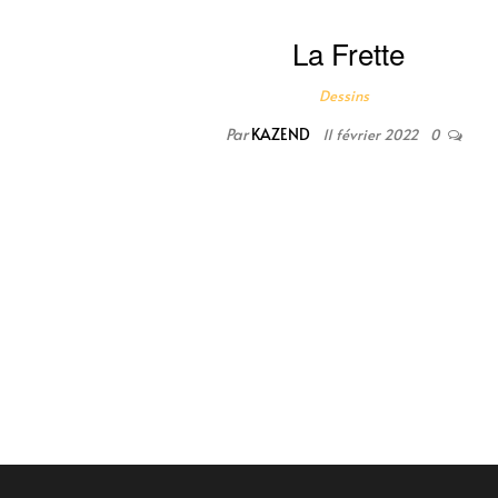
La Frette
Dessins
Par
KAZEND
11 février 2022
0