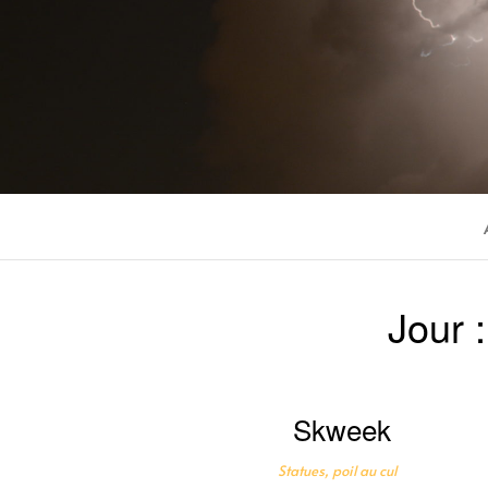
Jour 
Skweek
Statues, poil au cul